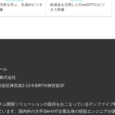
内容を学ぶ、生成AIビジネ
助成金を活用したChatGPTのビジ
修
ネス研修
ール
株式会社
渋谷区神宮前2-13-9 BIRTH神宮前2F
テム開発ソリューションの提供をおこなっているテンファイブ
います。国内外の大手SIerやIT企業出身の現役エンジニアが