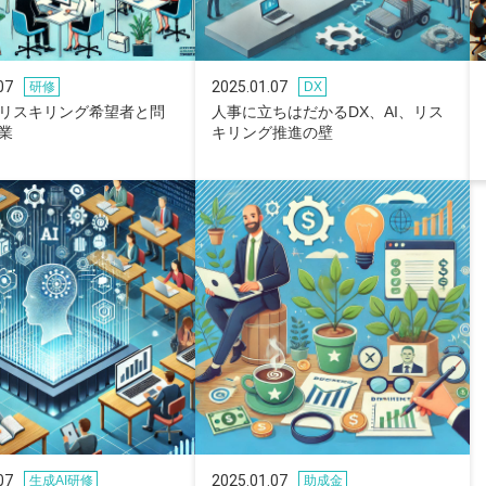
07
2025.01.07
研修
DX
リスキリング希望者と問
人事に立ちはだかるDX、AI、リス
業
キリング推進の壁
07
2025.01.07
生成AI研修
助成金